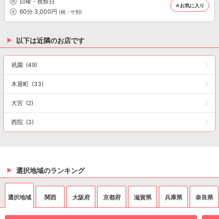
日曜・祝祭日
☆お気に入り
60分 3,000円
(税・サ別)
以下は近隣のお店です
祇園
(49)
木屋町
(33)
大宮
(2)
西院
(3)
選択地域のランキング
選択地域
関西
大阪府
京都府
滋賀県
兵庫県
奈良県