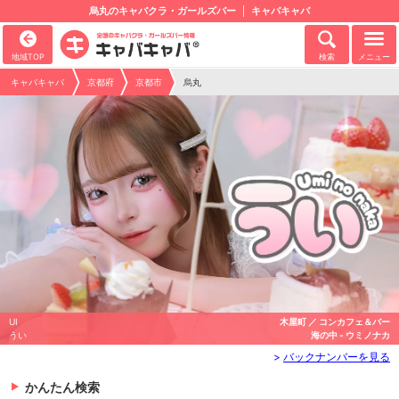
烏丸のキャバクラ・ガールズバー
キャバキャバ
地域TOP
検索
メニュー
キャバキャバ
京都府
京都市
烏丸
UI
木屋町 ／ コンカフェ＆バー
うい
海の中 - ウミノナカ
>
バックナンバーを見る
かんたん検索