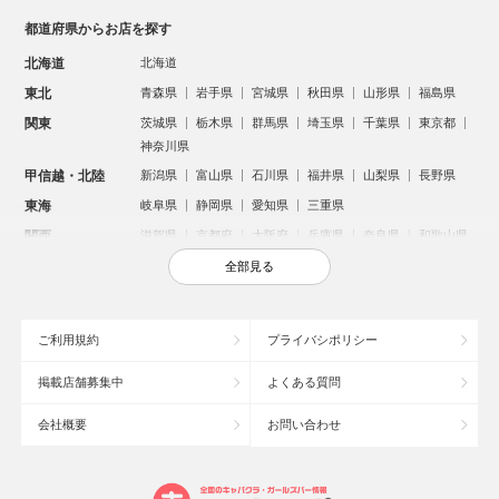
都道府県からお店を探す
北海道
北海道
東北
青森県
岩手県
宮城県
秋田県
山形県
福島県
関東
茨城県
栃木県
群馬県
埼玉県
千葉県
東京都
神奈川県
甲信越・北陸
新潟県
富山県
石川県
福井県
山梨県
長野県
東海
岐阜県
静岡県
愛知県
三重県
関西
滋賀県
京都府
大阪府
兵庫県
奈良県
和歌山県
中国
鳥取県
島根県
岡山県
広島県
山口県
全部見る
四国
徳島県
香川県
愛媛県
高知県
九州・沖縄
福岡県
佐賀県
長崎県
熊本県
大分県
宮崎県
ご利用規約
プライバシポリシー
鹿児島県
沖縄県
掲載店舗募集中
よくある質問
人気のエリアからお店を探す
会社概要
お問い合わせ
新宿のキャバクラ
歌舞伎町のキャバクラ
北新地のキャバクラ
札幌市のキャバクラ
すすきののキャバクラ
池袋のキャバクラ
ミナミのキャバクラ
大宮のキャバクラ
新潟市のキャバクラ