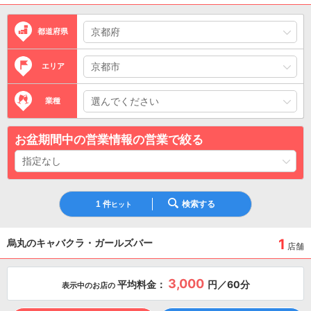
都道府県
エリア
業種
お盆期間中の営業情報の営業で絞る
1
件
検索する
ヒット
1
烏丸のキャバクラ・ガールズバー
店舗
3,000
平均料金：
円／60分
表示中のお店の