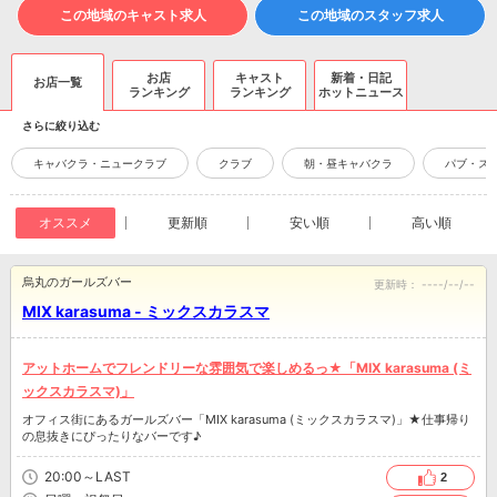
この地域のキャスト求人
この地域のスタッフ求人
お店
キャスト
新着・日記
お店一覧
ランキング
ランキング
ホットニュース
さらに絞り込む
キャバクラ・ニュークラブ
クラブ
朝・昼キャバクラ
パブ・ス
オススメ
更新順
安い順
高い順
烏丸のガールズバー
更新時：
----/--/--
MIX karasuma - ミックスカラスマ
アットホームでフレンドリーな雰囲気で楽しめるっ★「MIX karasuma (ミ
ックスカラスマ)」
オフィス街にあるガールズバー「MIX karasuma (ミックスカラスマ)」★仕事帰り
の息抜きにぴったりなバーです♪
20:00～LAST
2