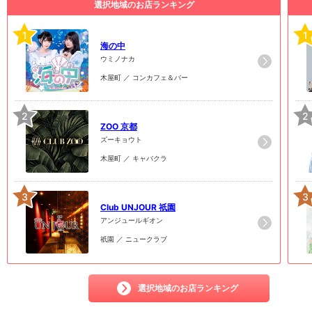
選択地域のお店ランキング
1
1
海の中
ウミノナカ
木屋町 ／ コンカフェ＆バー
2
2
ZOO 京都
ズーキョウト
木屋町 ／ キャバクラ
3
3
Club UNJOUR 祇園
アンジュールギオン
祇園 ／ ニュークラブ
選択地域のお店ランキング