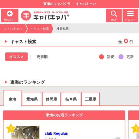
東海のキャバクラ
キャバキャバ
地域TOP
検索
メニュー
キャバキャバ
キャスト検索
検索結果
0
キャスト検索
全
件
新規
更新
オススメ
更新順
東海のランキング
東海
愛知県
静岡県
岐阜県
三重県
東海のお店ランキング
1
1
club Regulus
レグルス