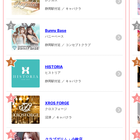
静岡駅付近 ／ キャバクラ
2
2
Bunny Base
バニーベース
静岡駅付近 ／ コンセプトクラブ
3
3
HISTORIA
ヒストリア
静岡駅付近 ／ キャバクラ
4
4
XROS FORGE
クロスフォージ
沼津 ／ キャバクラ
5
5
クラブグリム・小牧店