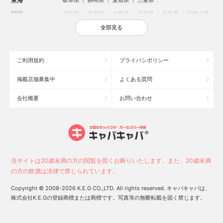
東海
岐阜県
静岡県
愛知県
三重県
関西
滋賀県
京都府
大阪府
兵庫県
奈良県
和歌山県
中国
鳥取県
島根県
岡山県
広島県
山口県
全部見る
四国
徳島県
香川県
愛媛県
高知県
九州・沖縄
福岡県
佐賀県
長崎県
熊本県
大分県
宮崎県
ご利用規約
プライバシポリシー
鹿児島県
沖縄県
掲載店舗募集中
よくある質問
人気のエリアからお店を探す
会社概要
お問い合わせ
新宿のキャバクラ
歌舞伎町のキャバクラ
札幌市のキャバクラ
すすきののキャバクラ
北新地のキャバクラ
池袋のキャバクラ
ミナミのキャバクラ
大宮のキャバクラ
新潟市のキャバクラ
六本木のキャバクラ
高崎市のキャバクラ
池袋駅（西口）のキャバクラ
池袋駅（東口）のキャバクラ
宇都宮市のキャバクラ
当サイトは20歳未満の方の閲覧を固くお断りいたします。また、20歳未満
新潟駅前のキャバクラ
上野のキャバクラ
福岡市のキャバクラ
の方の飲酒は法律で禁じられています。
函館市のキャバクラ
長野市のキャバクラ
中洲のキャバクラ
Copyright © 2008-2026 K.E.G CO.,LTD. All rights reserved. キャバキャバは、
株式会社K.E.Gの登録商標または商標です。写真等の無断転載を固く禁じます。
0