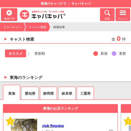
東海のキャバクラ
キャバキャバ
地域TOP
検索
メニュー
キャバキャバ
キャスト検索
検索結果
0
キャスト検索
全
件
新規
更新
オススメ
更新順
東海のランキング
東海
愛知県
静岡県
岐阜県
三重県
東海のお店ランキング
1
1
club Regulus
レグルス