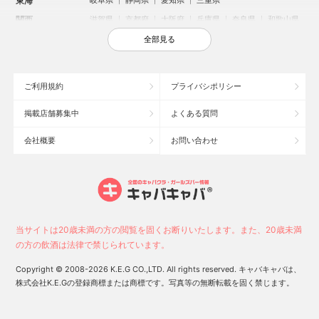
東海
岐阜県
静岡県
愛知県
三重県
関西
滋賀県
京都府
大阪府
兵庫県
奈良県
和歌山県
中国
鳥取県
島根県
岡山県
広島県
山口県
全部見る
四国
徳島県
香川県
愛媛県
高知県
九州・沖縄
福岡県
佐賀県
長崎県
熊本県
大分県
宮崎県
ご利用規約
プライバシポリシー
鹿児島県
沖縄県
掲載店舗募集中
よくある質問
人気のエリアからお店を探す
会社概要
お問い合わせ
新宿のキャバクラ
歌舞伎町のキャバクラ
札幌市のキャバクラ
すすきののキャバクラ
北新地のキャバクラ
池袋のキャバクラ
ミナミのキャバクラ
大宮のキャバクラ
新潟市のキャバクラ
池袋駅（西口）のキャバクラ
六本木のキャバクラ
池袋駅（東口）のキャバクラ
高崎市のキャバクラ
新潟駅前のキャバクラ
当サイトは20歳未満の方の閲覧を固くお断りいたします。また、20歳未満
宇都宮市のキャバクラ
長野市のキャバクラ
福岡市のキャバクラ
の方の飲酒は法律で禁じられています。
中洲のキャバクラ
権堂のキャバクラ
函館市のキャバクラ
Copyright © 2008-2026 K.E.G CO.,LTD. All rights reserved. キャバキャバは、
株式会社K.E.Gの登録商標または商標です。写真等の無断転載を固く禁じます。
0