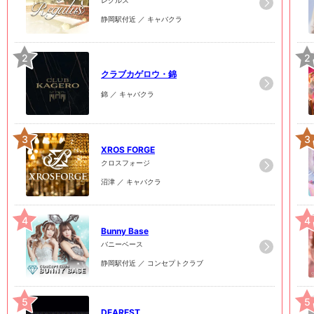
静岡駅付近 ／ キャバクラ
2
2
クラブカゲロウ・錦
錦 ／ キャバクラ
3
3
XROS FORGE
クロスフォージ
沼津 ／ キャバクラ
4
4
Bunny Base
バニーベース
静岡駅付近 ／ コンセプトクラブ
5
5
DEAREST