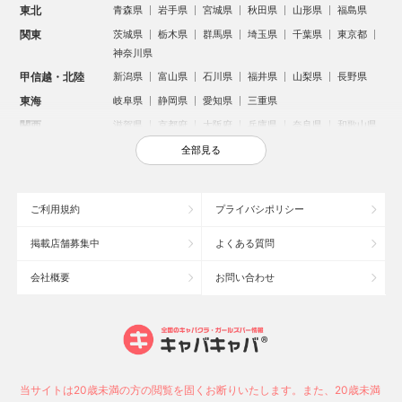
東北
青森県
岩手県
宮城県
秋田県
山形県
福島県
関東
茨城県
栃木県
群馬県
埼玉県
千葉県
東京都
神奈川県
甲信越・北陸
新潟県
富山県
石川県
福井県
山梨県
長野県
東海
岐阜県
静岡県
愛知県
三重県
関西
滋賀県
京都府
大阪府
兵庫県
奈良県
和歌山県
中国
鳥取県
島根県
岡山県
広島県
山口県
全部見る
四国
徳島県
香川県
愛媛県
高知県
九州・沖縄
福岡県
佐賀県
長崎県
熊本県
大分県
宮崎県
ご利用規約
プライバシポリシー
鹿児島県
沖縄県
掲載店舗募集中
よくある質問
人気のエリアからお店を探す
会社概要
お問い合わせ
新宿のキャバクラ
歌舞伎町のキャバクラ
北新地のキャバクラ
池袋のキャバクラ
札幌市のキャバクラ
すすきののキャバクラ
ミナミのキャバクラ
大宮のキャバクラ
六本木のキャバクラ
新潟市のキャバクラ
池袋駅（西口）のキャバクラ
池袋駅（東口）のキャバクラ
高崎市のキャバクラ
福岡市のキャバクラ
当サイトは20歳未満の方の閲覧を固くお断りいたします。また、20歳未満
新潟駅前のキャバクラ
宇都宮市のキャバクラ
中洲のキャバクラ