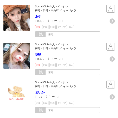
Social Club 今人 - イマジン
柳町・田町・中央町 ／ キャバクラ
あや
T153, B-- (--), W--, H--
写真
日記
動画
グラビア
新人
未定
Social Club 今人 - イマジン
柳町・田町・中央町 ／ キャバクラ
葵咲
T158, B-- (--), W--, H--
写真
日記
動画
グラビア
新人
未定
Social Club 今人 - イマジン
柳町・田町・中央町 ／ キャバクラ
まいか
T--, B-- (--), W--, H--
写真
日記
動画
グラビア
新人
未定