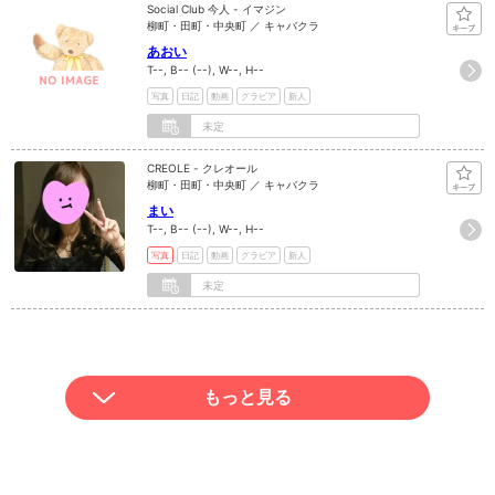
Social Club 今人 - イマジン
柳町・田町・中央町 ／ キャバクラ
あおい
T--, B-- (--), W--, H--
写真
日記
動画
グラビア
新人
未定
CREOLE - クレオール
柳町・田町・中央町 ／ キャバクラ
まい
T--, B-- (--), W--, H--
写真
日記
動画
グラビア
新人
未定
もっと見る