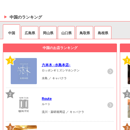
中国のランキング
中国
広島県
岡山県
山口県
鳥取県
島根県
中国のお店ランキング
1
1
六本木 -水島本店-
ロッポンギミズシマホンテン
水島 ／ キャバクラ
2
2
Route
ルート
流川・薬研堀周辺 ／ キャバクラ
3
3