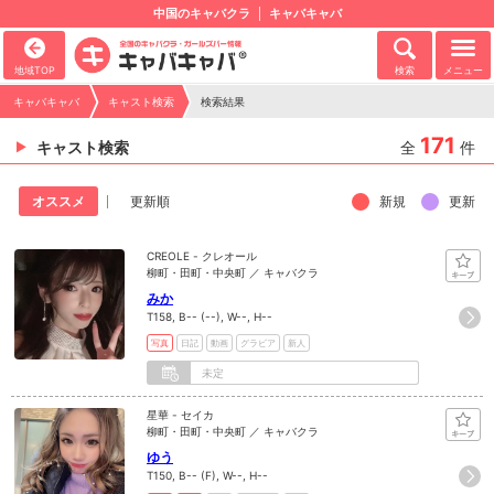
中国のキャバクラ
キャバキャバ
地域TOP
検索
メニュー
キャバキャバ
キャスト検索
検索結果
171
キャスト検索
全
件
新規
更新
オススメ
更新順
CREOLE - クレオール
柳町・田町・中央町 ／ キャバクラ
みか
T158, B-- (--), W--, H--
写真
日記
動画
グラビア
新人
未定
星華 - セイカ
柳町・田町・中央町 ／ キャバクラ
ゆう
T150, B-- (F), W--, H--