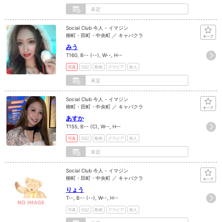
未定
Social Club 今人 - イマジン
柳町・田町・中央町 ／ キャバクラ
みう
T160, B-- (--), W--, H--
写真
日記
動画
グラビア
新人
未定
Social Club 今人 - イマジン
柳町・田町・中央町 ／ キャバクラ
あすか
T155, B-- (C), W--, H--
写真
日記
動画
グラビア
新人
未定
Social Club 今人 - イマジン
柳町・田町・中央町 ／ キャバクラ
りょう
T--, B-- (--), W--, H--
写真
日記
動画
グラビア
新人