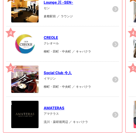
Lounge 川 -SEN-
セン
倉敷駅前 ／ ラウンジ
4
4
CREOLE
クレオール
柳町・田町・中央町 ／ キャバクラ
5
5
Social Club 今人
イマジン
柳町・田町・中央町 ／ キャバクラ
6
6
AMATERAS
アマテラス
流川・薬研堀周辺 ／ キャバクラ